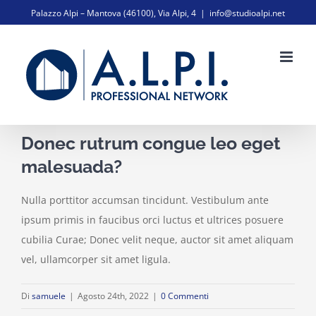
Salta
Palazzo Alpi – Mantova (46100), Via Alpi, 4
|
info@studioalpi.net
al
contenuto
Donec rutrum congue leo eget
malesuada?
Nulla porttitor accumsan tincidunt. Vestibulum ante
ipsum primis in faucibus orci luctus et ultrices posuere
cubilia Curae; Donec velit neque, auctor sit amet aliquam
vel, ullamcorper sit amet ligula.
Di
samuele
|
Agosto 24th, 2022
|
0 Commenti